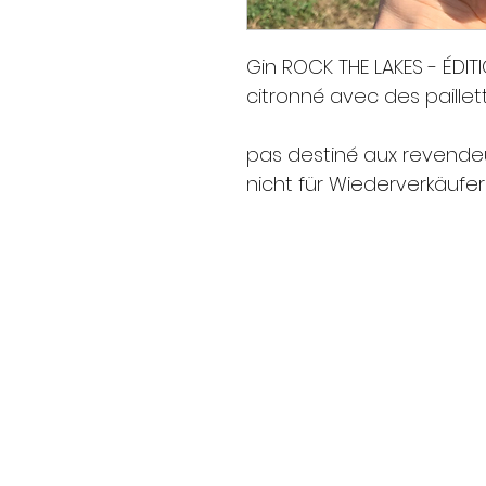
Gin ROCK THE LAKES - ÉDITIO
citronné avec des paillet
pas destiné aux revende
nicht für Wiederverkäufe
DISTILLERIE BELMONT I SKUL
Belmont Events Sàrl
Route de Belmont 74