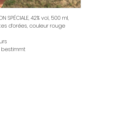
N SPÉCIALE, 42% vol., 500 ml,
tes d‘orées, couleur rouge
urs
r bestimmt
L GIN
Kontakt
c
Impressum
m
Datenschutz
po