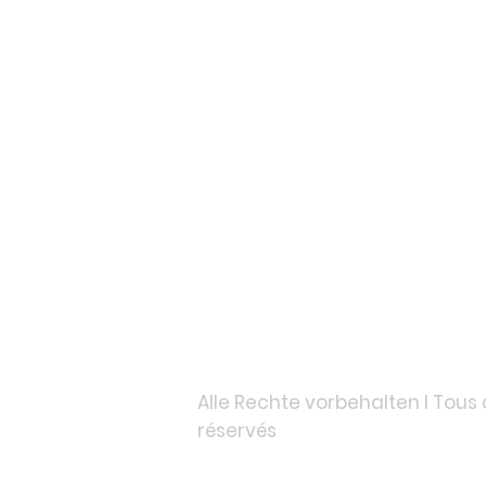
DISTILLERIE BELMONT I SKUL
Belmont Events Sàrl
Route de Belmont 74
1776 Montagny-la-Ville I 
info@distillerie-belmont.c
phon: +41 26 660 10 91
© 2024 Distillerie Belmont b
Sàrl
Alle Rechte vorbehalten I Tous 
réservés