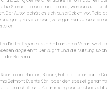
Nichtnutzung der veröffentlichten Informationen, d
sche Störungen entstanden sind, werden ausgesch
ch. Der Autor behält es sich ausdrücklich vor, Teile
ndigung zu verändern, zu ergänzen, zu löschen od
tellen.
ten Dritter liegen ausserhalb unseres Verantwortun
eiten abgelehnt. Der Zugriff und die Nutzung solc
r der Nutzerin.
 Rechte an Inhalten, Bildern, Fotos oder anderen D
irma Belmont Events Sàrl oder den speziell genannt
e ist die schriftliche Zustimmung der Urheberrechts