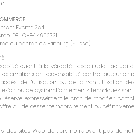
om
 COMMERCE
elmont Events Sàrl
 IDE : CHE-114.902.731
rce du canton de Fribourg (Suisse)
TÉ
ilité quant à la véracité, l'exactitude, l'actualité, 
 réclamations en responsabilité contre l'auteur e
accès, de l'utilisation ou de la non-utilisation d
nnexion ou de dysfonctionnements techniques sont e
 réserve expressément le droit de modifier, compl
offre ou de cesser temporairement ou définitivement
ers des sites Web de tiers ne relèvent pas de no