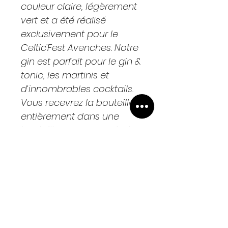
couleur claire, légèrement
vert et a été réalisé
exclusivement pour le
Celtic'Fest Avenches. Notre
gin est parfait pour le gin &
tonic, les martinis et
d’innombrables cocktails.
Vous recevrez la bouteille
entièrement dans une
bouteille en verre exclusive
avec un bouchon en verre
et dans un coffret cadeau
noir convenable.
PRODUKTINFO /