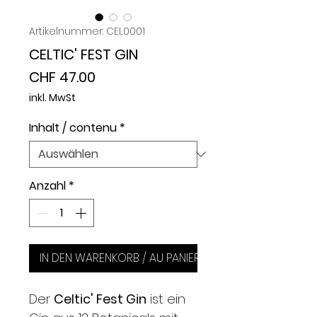
Artikelnummer: CEL0001
CELTIC' FEST GIN
Preis
CHF 47.00
inkl. MwSt
Inhalt / contenu
*
Anzahl
*
IN DEN WARENKORB / AU PANIER
Der
Celtic' Fest Gin
ist ein